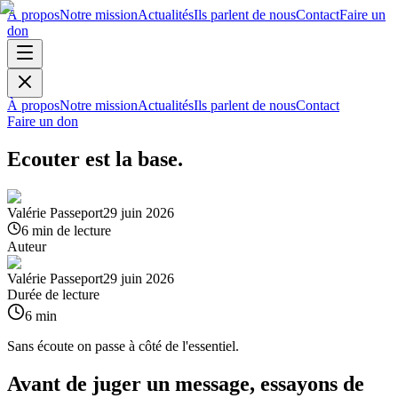
À propos
Notre mission
Actualités
Ils parlent de nous
Contact
Faire un
don
À propos
Notre mission
Actualités
Ils parlent de nous
Contact
Faire un don
Ecouter est la base.
Valérie Passeport
29 juin 2026
6
min de lecture
Auteur
Valérie Passeport
29 juin 2026
Durée de lecture
6
min
Sans écoute on passe à côté de l'essentiel.
Avant de juger un message, essayons de