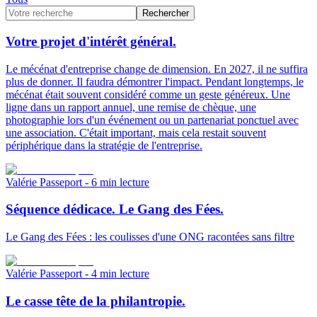
Rechercher
Votre projet d'intérêt général.
Le mécénat d'entreprise change de dimension. En 2027, il ne suffira
plus de donner. Il faudra démontrer l'impact. Pendant longtemps, le
mécénat était souvent considéré comme un geste généreux. Une
ligne dans un rapport annuel, une remise de chèque, une
photographie lors d'un événement ou un partenariat ponctuel avec
une association. C'était important, mais cela restait souvent
périphérique dans la stratégie de l'entreprise.
Valérie Passeport
- 6 min lecture
Séquence dédicace. Le Gang des Fées.
Le Gang des Fées : les coulisses d'une ONG racontées sans filtre
Valérie Passeport
- 4 min lecture
Le casse tête de la philantropie.