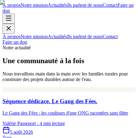
À propos
Notre mission
Actualités
Ils parlent de nous
Contact
Faire un
don
À propos
Notre mission
Actualités
Ils parlent de nous
Contact
Faire un don
Notre actualité
Une communauté à la fois
Nous travaillons main dans la main avec les familles rurales pour
construire des projets durables autour de l'eau.
Séquence dédicace. Le Gang des Fées.
Le Gang des Fées : les coulisses d'une ONG racontées sans filtre
Valérie Passeport
- 4 min lecture
5 août 2026
Tous