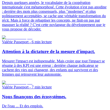
Depuis quelques années, le vocabulaire de la coopération
internationale s'est métamorphosé. Cette évolution n'est pas anodine
: derrière des mots plus consensuels, plus "modernes" et plus
politiquement acceptables, se cache une véritable transformation du
récit. Mais à force de rebaptiser les concepts, ne finit-on pas par
masquer la réalité ? C'est cette novlangue du développement que je
vous propose de décoder.
Valérie Passeport
- 6 min lecture
Attention à la dictature de la mesure d'impact.
Mesurer l'impact est indispensable. Mais croire que tout l'impact se
résume à des KPI est une erreur : derrière chaque indicateur se
cachent des vies qui changent, des enfants qui survivent et des
femmes qui retrouvent leur autonomie.
Valérie Passeport
- 7 min lecture
Nous finançons des écosystèmes.
De l'eau ... Et des emplois.