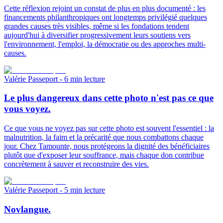
Cette réflexion rejoint un constat de plus en plus documenté : les
financements philanthropiques ont longtemps privilégié quelques
grandes causes très visibles, même si les fondations tendent
aujourd'hui à diversifier progressivement leurs soutiens vers
l'environnement, l'emploi, la démocratie ou des approches multi-
causes.
Valérie Passeport
- 6 min lecture
Le plus dangereux dans cette photo n'est pas ce que
vous voyez.
Ce que vous ne voyez pas sur cette photo est souvent l'essentiel : la
malnutrition, la faim et la précarité que nous combattons chaque
jour. Chez Tamounte, nous protégeons la dignité des bénéficiaires
plutôt que d'exposer leur souffrance, mais chaque don contribue
concrètement à sauver et reconstruire des vies.
Valérie Passeport
- 5 min lecture
Novlangue.