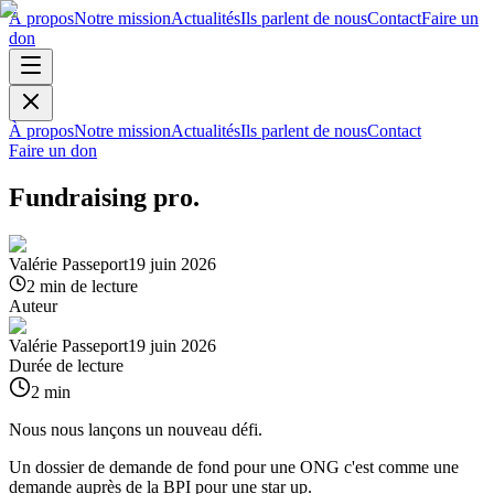
À propos
Notre mission
Actualités
Ils parlent de nous
Contact
Faire un
don
À propos
Notre mission
Actualités
Ils parlent de nous
Contact
Faire un don
Fundraising pro.
Valérie Passeport
19 juin 2026
2
min de lecture
Auteur
Valérie Passeport
19 juin 2026
Durée de lecture
2
min
Nous nous lançons un nouveau défi.
Un dossier de demande de fond pour une ONG c'est comme une
demande auprès de la BPI pour une star up.